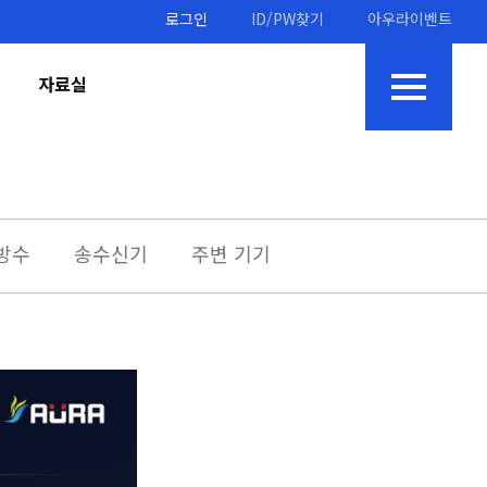
로그인
ID/PW찾기
아우라이벤트
자료실
방수
송수신기
주변 기기